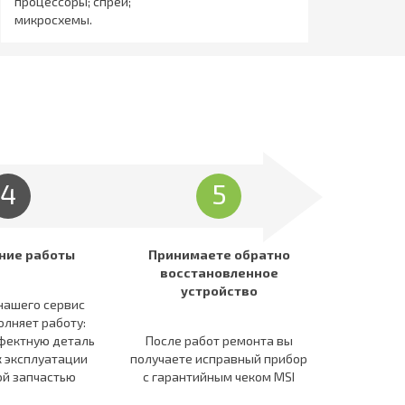
процессоры; спреи;
микросхемы.
4
5
ние работы
Принимаете обратно
восстановленное
устройство
нашего сервис
олняет работу:
фектную деталь
После работ ремонта вы
к эксплуатации
получаете исправный прибор
й запчастью
c гарантийным чеком MSI