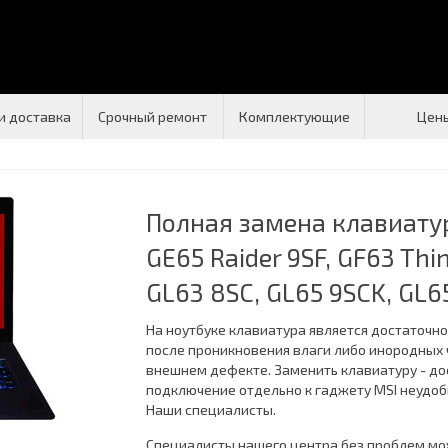
и доставка
Срочный ремонт
Комплектующие
Цен
Полная замена клавиатур
GE65 Raider 9SF, GF63 Thi
GL63 8SC, GL65 9SCK, GL6
На ноутбуке клавиатура является достаточн
после проникновения влаги либо инородных ч
внешнем дефекте. Заменить клавиатуру - дос
подключение отдельно к гаджету MSI неудоб
Наши специалисты.
Специалисты нашего центра без проблем м