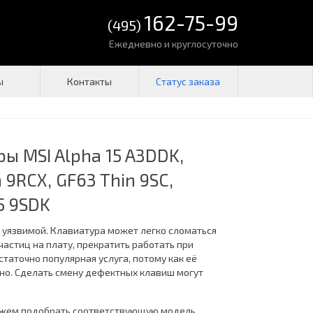
162-75-99
(495)
Ежедневно и круглосуточно
ы
Контакты
ы MSI Alpha 15 A3DDK,
n 9RCX, GF63 Thin 9SC,
5 9SDK
о уязвимой. Клавиатура может легко сломаться
астиц на плату, прекратить работать при
таточно популярная услуга, потому как её
но. Сделать смену дефектных клавиш могут
ожем подобрать соответствующую модель