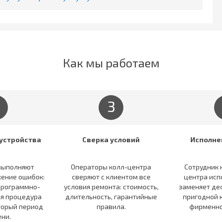
Как мы работаем
3
устройства
Сверка условий
Исполне
выполняют
Операторы колл-центра
Сотрудник 
ение ошибок:
сверяют c клиентом все
центра исп
программно-
условия ремонта: стоимость,
заменяет де
ся процедура
длительность, гарантийные
пригодной 
торый период
правила.
фирменно
ни.