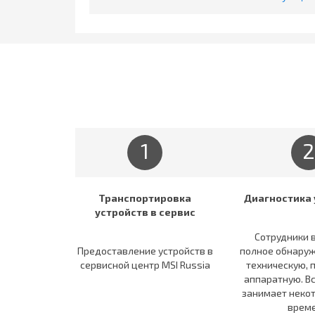
1
2
Транспортировка
Диагностика 
устройств в сервис
Сотрудники 
Предоставление устройств в
полное обнаруж
сервисной центр MSI Russia
техническую, 
аппаратную. В
занимает неко
време