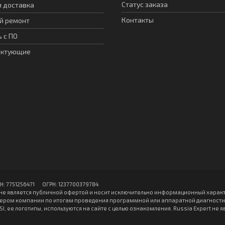
Статус заказа
и доставка
Контакты
й ремонт
 с ПО
ектующие
7751256471 ОГPН: 1237700379784
не является публичной офертой и носит исключительно информационный характ
ром компании по итогам проведения программной или аппаратной диагностики
, ее логотипы, используются на сайте с целью ознакомления. Russia Expert не