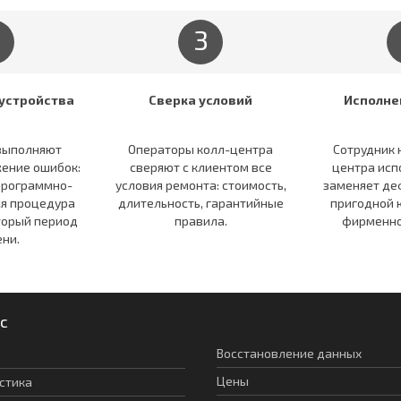
3
устройства
Сверка условий
Исполне
выполняют
Операторы колл-центра
Сотрудник 
ение ошибок:
сверяют c клиентом все
центра исп
программно-
условия ремонта: стоимость,
заменяет де
ся процедура
длительность, гарантийные
пригодной 
торый период
правила.
фирменно
ни.
с
Восстановление данных
Цены
стика