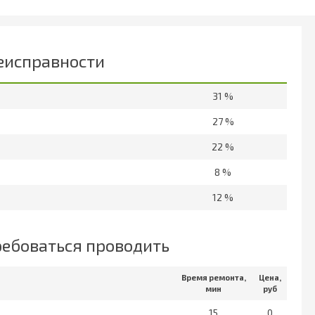
еисправности
31 %
27 %
22 %
8 %
12 %
ребоваться проводить
Время ремонта,
Цена,
мин
руб
15
0