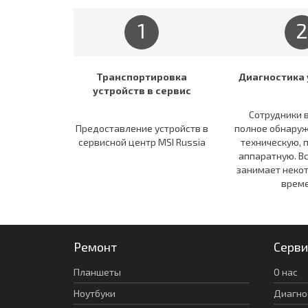
1
2
Транспортировка
Диагностика 
устройств в сервис
Сотрудники 
Предоставление устройств в
полное обнаруж
сервисной центр MSI Russia
техническую, 
аппаратную. В
занимает неко
време
Ремонт
Серви
Планшеты
О нас
Ноутбуки
Диагно