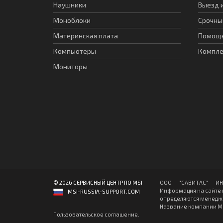
Наушники
Выезд 
Моноблоки
Срочны
Материнская плата
Помощь
Компьютеры
Компл
Мониторы
© 2026 СЕРВИСНЫЙ ЦЕНТР ПО MSI
ООО "CАВИТAC" ИНН: 
Информация на сайте 
MSI-RUSSIA-SUPPORT.COM
определяются менедже
Название компании MSI
Пользовательское соглашение
.