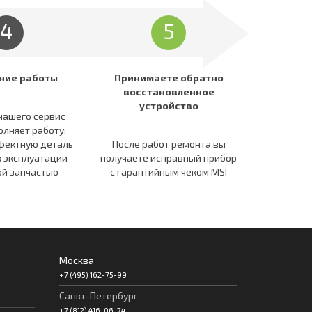
4
5
ние работы
Принимаете обратно
восстановленное
устройство
нашего сервис
олняет работу:
фектную деталь
После работ ремонта вы
к эксплуатации
получаете исправный прибор
й запчастью
c гарантийным чеком MSI
Москва
+7 (495) 162-75-99
Санкт-Петербург
+7 (812) 416-06-74