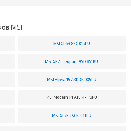
ов MSI
MSI GL63 8SC 017RU
MSI GP75 Leopard 9SD 851RU
MSI Alpha 15 A3DDK 005RU
MSI Modern 14 A10M 479RU
MSI GL75 9SCK-011RU